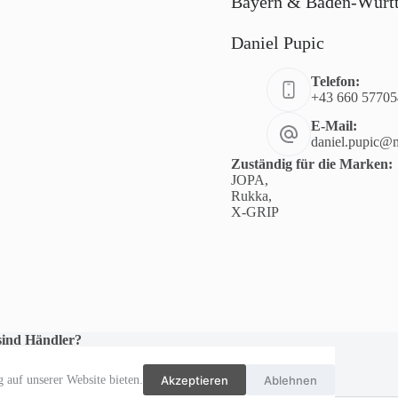
Bayern & Baden-Würt
Daniel Pupic
Telefon:
+43 660 57705
E-Mail:
daniel.pupic@m
Zuständig für die Marken:
JOPA,
Rukka,
X-GRIP
 sind Händler?
sind Händler und haben Interesse an unseren
ukten? Kontaktieren Sie uns, wir zeigen Ihnen gerne
Akzeptieren
Ablehnen
 auf unserer Website bieten.
unverbindlich unsere Musterkollektionen.