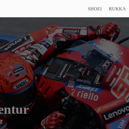
SHOEI
RUKKA
entur
r