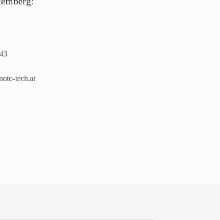
temberg:
43
oto-tech.at